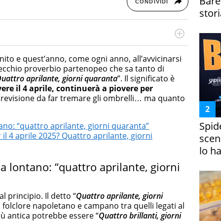
Bare
CONDIVIDI
stori
cessi di integrazione e attivo nel campo della ricerca, in
mporanea di America Latina e Spagna. Collabora con
nito e quest’anno, come ogni anno, all’avvicinarsi
e dell'Associazione Culturale "La Biblioteca del Sannio".
 vecchio proverbio partenopeo che sa tanto di
uattro aprilante, giorni quaranta
”. Il significato è
vere
il 4 aprile, continuerà a piovere per
revisione da far tremare gli ombrelli… ma quanto
Spid
no: “quattro aprilante, giorni quaranta”
l 4 aprile 2025? Quattro aprilante, giorni
scena
lo h
 lontano: “quattro aprilante, giorni
principio. Il detto “
Quattro aprilante, giorni
l folclore napoletano e campano tra quelli legati al
ù antica potrebbe essere “
Quattro brillanti, giorni