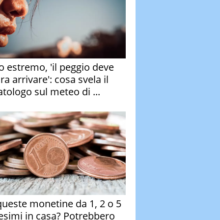
o estremo, 'il peggio deve
a arrivare': cosa svela il
atologo sul meteo di ...
queste monetine da 1, 2 o 5
esimi in casa? Potrebbero