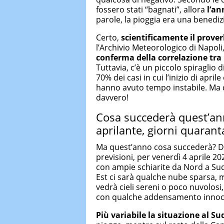
fossero stati “bagnati”, allora
l’an
parole, la pioggia era una benedi
Certo,
scientificamente il prove
l’Archivio Meteorologico di Napoli,
conferma della correlazione tra i
Tuttavia, c’è un piccolo spiraglio 
70% dei casi in cui l’inizio di apr
hanno avuto tempo instabile. Ma 
davvero!
Cosa succederà quest’ann
aprilante, giorni quarant
Ma quest’anno cosa succederà? Do
previsioni, per venerdì 4 aprile 2
con ampie schiarite da Nord a Sud
Est ci sarà qualche nube sparsa, m
vedrà cieli sereni o poco nuvolosi,
con qualche addensamento innoc
Più variabile la situazione al Su