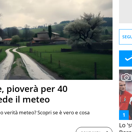
SEGU
e, pioverà per 40
ede il meteo
 o verità meteo? Scopri se è vero e cosa
Lo '