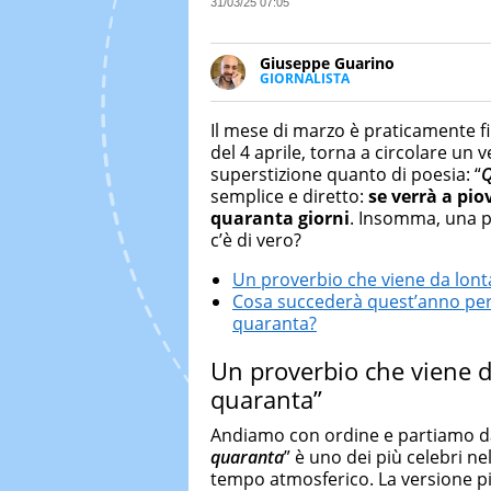
31/03/25 07:05
Giuseppe Guarino
GIORNALISTA
Ph(D) in Diritto Comparato e pro
particolare sulla Storia conte
Il mese di marzo è praticamente fi
numerose testate ed è president
del 4 aprile, torna a circolare un
superstizione quanto di poesia: “
Q
semplice e diretto:
se
verrà a pio
quaranta giorni
. Insomma, una p
c’è di vero?
Un proverbio che viene da lonta
Cosa succederà quest’anno per i
quaranta?
Un proverbio che viene da
quaranta”
Andiamo con ordine e partiamo dal 
quaranta
” è uno dei più celebri ne
tempo atmosferico. La versione pi