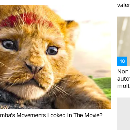
vale
Non 
auto
molto