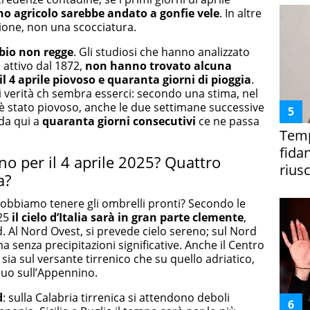
no agricolo sarebbe andato a gonfie vele
. In altre
zione, non una scocciatura.
rbio non regge
. Gli studiosi che hanno analizzato
 attivo dal 1872,
non hanno trovato alcuna
l 4 aprile piovoso e quaranta giorni di pioggia
.
di verità ch sembra esserci: secondo una stima, nel
ile è stato piovoso, anche le due settimane successive
da qui a
quaranta giorni consecutivi
ce ne passa
Temp
fida
o per il 4 aprile 2025? Quattro
riusc
a?
bbiamo tenere gli ombrelli pronti? Secondo le
025
il cielo
d’Italia
sarà in gran parte clemente
,
. Al Nord Ovest, si prevede cielo sereno; sul Nord
a senza precipitazioni significative. Anche il Centro
 sia sul versante tirrenico che su quello adriatico,
uo sull’Appennino.
d
: sulla Calabria tirrenica si attendono deboli