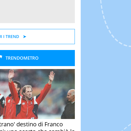
I I TREND
TRENDOMETRO
strano' destino di Franco