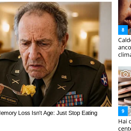
Cald
ancor
clim
Hai 
cent