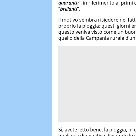
quaranta
”, in riferimento ai primi
“
brillanti
”.
Il motivo sembra risiedere nel fatto
proprio la pioggia: questi giorni e
questo veniva visto come un buo
quello della Campania rurale d’u
Sì, avete letto bene: la pioggia, i
qualcosa di negativo. Secondo le c