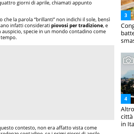
 quattro giorni di aprile, chiamati appunto
 che la parola “brillanti” non indichi il sole, bensì
Cong
rano infatti considerati
piovosi per tradizione
, e
n auspicio, specie in un mondo contadino come
batt
n tempo.
smas
Altr
citt
in It
n questo contesto, non era affatto vista come
redenze contadine, se i primi giorni di aprile