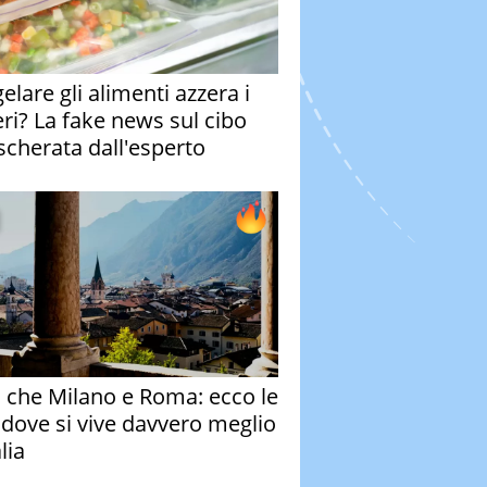
elare gli alimenti azzera i
eri? La fake news sul cibo
cherata dall'esperto
o che Milano e Roma: ecco le
à dove si vive davvero meglio
alia