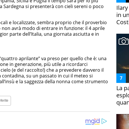
ania, Sicilia e Puglia il tempo sarà per lo più
a Sardegna si presenterà con cieli sereni o poco
Ilar
in un
Costi
ali e localizzate, sembra proprio che il proverbio
 non avrà modo di entrare in funzione: il 4 aprile
or parte dell’Italia, una giornata asciutta e in
 “quattro aprilante” va preso per quello che è: una
ne in generazione, più utile a ricordarci
cielo (e del raccolto!) che a prevedere davvero il
a contadina, su un passato in cui il meteo si
 all’insù e la saggezza della nonna come strumento
La p
espl
quan
ferite