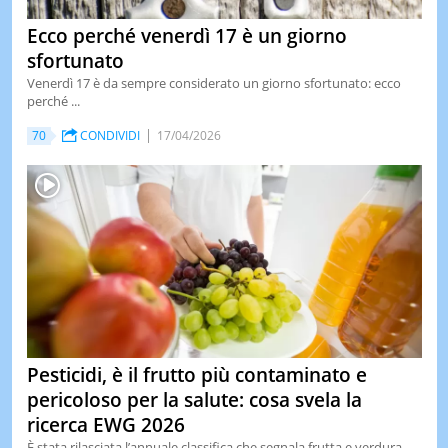
Ecco perché venerdì 17 è un giorno
sfortunato
Venerdì 17 è da sempre considerato un giorno sfortunato: ecco
perché ...
70
CONDIVIDI
17/04/2026
Pesticidi, è il frutto più contaminato e
pericoloso per la salute: cosa svela la
ricerca EWG 2026
È stata rilasciata l’annuale classifica che segnala frutta e verdura