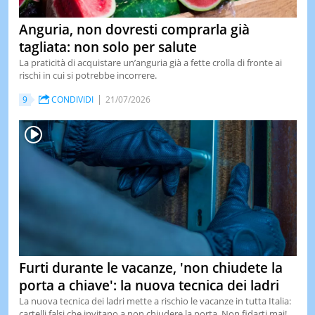
Anguria, non dovresti comprarla già
tagliata: non solo per salute
La praticità di acquistare un’anguria già a fette crolla di fronte ai
rischi in cui si potrebbe incorrere.
9
CONDIVIDI
21/07/2026
Furti durante le vacanze, 'non chiudete la
porta a chiave': la nuova tecnica dei ladri
La nuova tecnica dei ladri mette a rischio le vacanze in tutta Italia:
cartelli falsi che invitano a non chiudere la porta. Non fidarti mai! ...