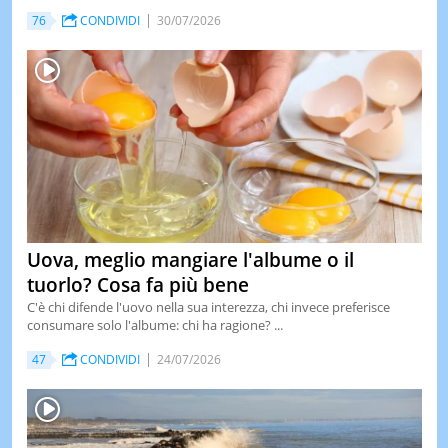
76
CONDIVIDI
30/07/2026
LE
NOTIZI
DI
OGGI
LE
NOTIZI
DI
IERI
CONTAT
Uova, meglio mangiare l'albume o il
tuorlo? Cosa fa più bene
C'è chi difende l'uovo nella sua interezza, chi invece preferisce
consumare solo l'albume: chi ha ragione? ...
47
CONDIVIDI
24/07/2026