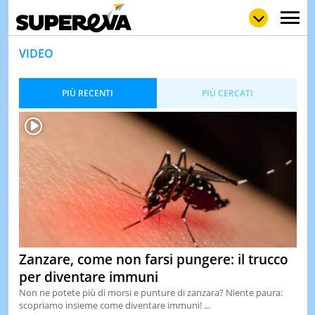
VIDEO
PIÙ RECENTI
PIÙ CERCATI
NEWS
LOL
GULP
LOVE
STORIE
VIDEO
WOW
POP
CURIOS
CINEM
& TV
QUIZ
&
Zanzare, come non farsi pungere: il trucco
TEST
per diventare immuni
MUSIC
Non ne potete più di morsi e punture di zanzara? Niente paura:
&
scopriamo insieme come diventare immuni! ...
SPETT