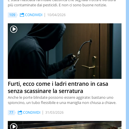
più contaminate dai pesticidi. E non ci sono buone notizie.
109
CONDIVIDI
10/04/2026
Furti, ecco come i ladri entrano in casa
senza scassinare la serratura
Anche le porte blindate possono essere aggirate: bastano uno
spioncino, un tubo flessibile e una maniglia non chiusa a chiave.
77
CONDIVIDI
31/03/2026