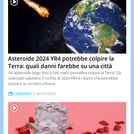
Asteroide 2024 YR4 potrebbe colpire la
Terra: quali danni farebbe su una città
Un asteroide largo fino a 100 metri potrebbe colpire la Terra? Gli
scienziati valutano il rischio di 2024 YR4 e i danni che potrebbe
causare su un’area urbana.
CONDIVIDI
06/02/2025