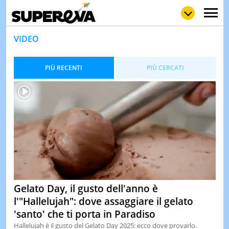
VIDEO
PIÙ RECENTI
PIÙ CERCATI
NEWS
LOL
GULP
LOVE
STORIE
VIDEO
WOW
POP
CURIOS
CINEM
& TV
QUIZ
&
Gelato Day, il gusto dell'anno è
TEST
l'"Hallelujah": dove assaggiare il gelato
MUSIC
'santo' che ti porta in Paradiso
&
SPETT
Hallelujah è il gusto del Gelato Day 2025: ecco dove provarlo.