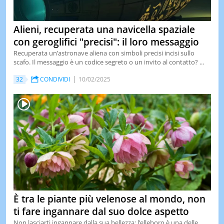
Alieni, recuperata una navicella spaziale
con geroglifici "precisi": il loro messaggio
Recuperata un’astronave aliena con simboli precisi incisi sullo
scafo. Il messaggio è un codice segreto o un invito al contatto? ...
32
CONDIVIDI
10/02/2025
È tra le piante più velenose al mondo, non
ti fare ingannare dal suo dolce aspetto
Non lasciarti ingannare dalla sua bellezza: l’elleboro è una delle