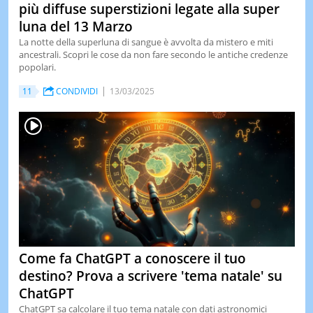
più diffuse superstizioni legate alla super
luna del 13 Marzo
La notte della superluna di sangue è avvolta da mistero e miti
ancestrali. Scopri le cose da non fare secondo le antiche credenze
popolari.
11
CONDIVIDI
13/03/2025
Come fa ChatGPT a conoscere il tuo
destino? Prova a scrivere 'tema natale' su
ChatGPT
ChatGPT sa calcolare il tuo tema natale con dati astronomici