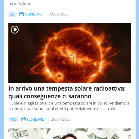
termosifoni.
32
CONDIVIDI
03/02/2025
In arrivo una tempesta solare radioattiva:
quali conseguenze ci saranno
Il Sole è in agitazione: c'è una tempesta solare in corso! Andiamo a
scoprire quali sono i suoi effetti potenzialmente disastrosi.
100
CONDIVIDI
29/01/2025