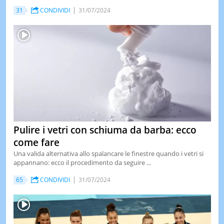
31
CONDIVIDI
31/07/2024
LE
NOTIZI
DI
OGGI
LE
NOTIZI
DI
IERI
CONTAT
Pulire i vetri con schiuma da barba: ecco
come fare
Una valida alternativa allo spalancare le finestre quando i vetri si
appannano: ecco il procedimento da seguire ...
65
CONDIVIDI
31/07/2024