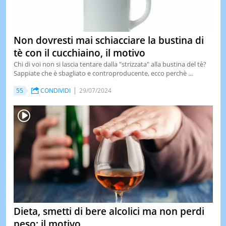
Non dovresti mai schiacciare la bustina di
tè con il cucchiaino, il motivo
Chi di voi non si lascia tentare dalla "strizzata" alla bustina del tè?
Sappiate che è sbagliato e controproducente, ecco perchè ...
55
CONDIVIDI
29/07/2024
Dieta, smetti di bere alcolici ma non perdi
peso: il motivo