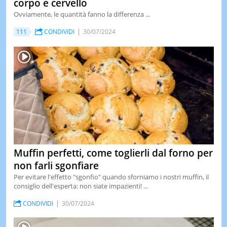
corpo e cervello
Ovviamente, le quantità fanno la differenza ...
111
CONDIVIDI
30/07/2024
Muffin perfetti, come toglierli dal forno per
non farli sgonfiare
Per evitare l'effetto "sgonfio" quando sforniamo i nostri muffin, il
consiglio dell'esperta: non siate impazienti! ...
CONDIVIDI
30/07/2024