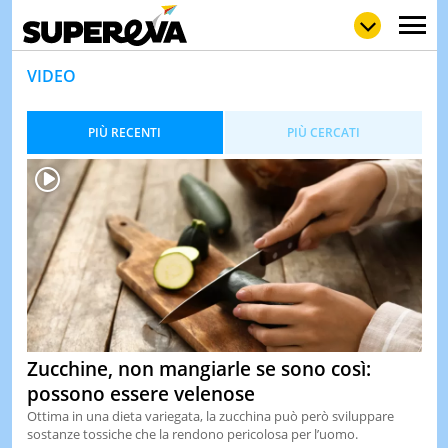
VIDEO
PIÙ RECENTI
PIÙ CERCATI
NEWS
LOL
GULP
LOVE
STORIE
VIDEO
WOW
POP
CURIOS
CINEM
& TV
QUIZ
&
Zucchine, non mangiarle se sono così:
TEST
possono essere velenose
MUSIC
Ottima in una dieta variegata, la zucchina può però sviluppare
&
sostanze tossiche che la rendono pericolosa per l’uomo.
SPETT