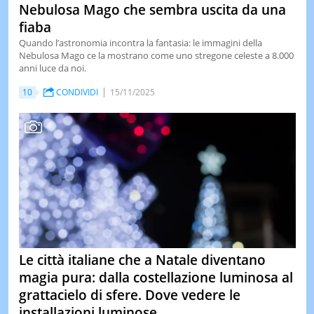
Nebulosa Mago che sembra uscita da una
fiaba
Quando l’astronomia incontra la fantasia: le immagini della
Nebulosa Mago ce la mostrano come uno stregone celeste a 8.000
anni luce da noi.
10
CONDIVIDI
15/11/2025
Le città italiane che a Natale diventano
magia pura: dalla costellazione luminosa al
grattacielo di sfere. Dove vedere le
installazioni luminose