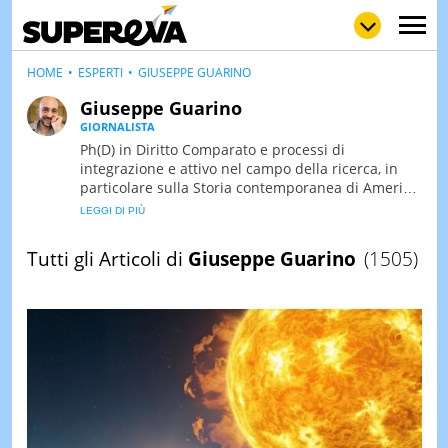
HOME
ESPERTI
GIUSEPPE GUARINO
Giuseppe Guarino
GIORNALISTA
NEWS
Ph(D) in Diritto Comparato e processi di
LOL
GULP
LOVE
integrazione e attivo nel campo della ricerca, in
STORIE
particolare sulla Storia contemporanea di America
Latina e Spagna. Collabora con numerose testate
VIDEO
ed è presidente dell'Associazione Culturale "La
Biblioteca del Sannio".
WOW
POP
CURIOS
Tutti gli Articoli di
Giuseppe Guarino
(1505)
CINEM
& TV
QUIZ
&
TEST
MUSIC
&
SPETT