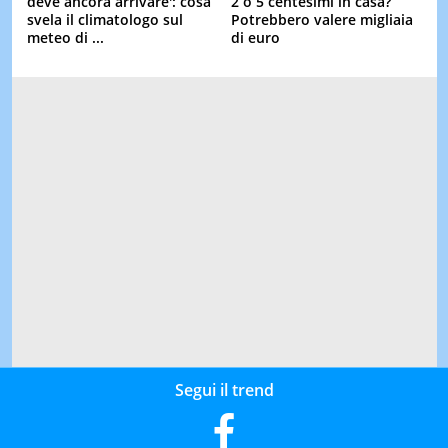
deve ancora arrivare': cosa
2 o 5 centesimi in casa?
svela il climatologo sul
Potrebbero valere migliaia
meteo di ...
di euro
Segui il trend