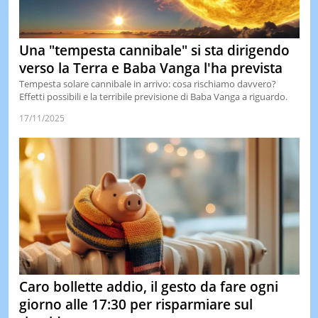
LE
NOTIZI
DI
Una "tempesta cannibale" si sta dirigendo
OGGI
verso la Terra e Baba Vanga l'ha prevista
LE
Tempesta solare cannibale in arrivo: cosa rischiamo davvero?
NOTIZI
Effetti possibili e la terribile previsione di Baba Vanga a riguardo.
DI
IERI
17/11/2025
CONTAT
Caro bollette addio, il gesto da fare ogni
giorno alle 17:30 per risparmiare sul