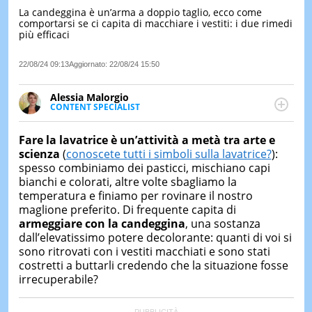
La candeggina è un’arma a doppio taglio, ecco come
LE
comportarsi se ci capita di macchiare i vestiti: i due rimedi
NOTIZI
più efficaci
DI
OGGI
22/08/24 09:13
Aggiornato:
22/08/24 15:50
LE
NOTIZI
Alessia Malorgio
DI
CONTENT SPECIALIST
IERI
Ha conseguito un Master in Marketing Management
e Google Digital Training su Marketing digitale. Si
CONTAT
Fare la lavatrice è un’attività a metà tra arte e
occupa della creazione di contenuti in ottica SEO e
scienza
(
conoscete tutti i simboli sulla lavatrice?
):
dello sviluppo di strategie marketing attraverso
spesso combiniamo dei pasticci, mischiano capi
canali digitali.
bianchi e colorati, altre volte sbagliamo la
temperatura e finiamo per rovinare il nostro
maglione preferito. Di frequente capita di
armeggiare con la candeggina
, una sostanza
dall’elevatissimo potere decolorante: quanti di voi si
sono ritrovati con i vestiti macchiati e sono stati
costretti a buttarli credendo che la situazione fosse
irrecuperabile?