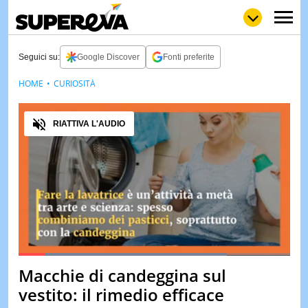
Seguici su:
Google Discover
Fonti preferite
HOME
CURIOSITÀ
NEWS
LOL
GULP
LOVE
Audio
STORIE
RIATTIVA L'AUDIO
VIDEO
WOW
POP
CURIOS
CINEM
& TV
QUIZ
&
TEST
Loaded
:
76.92%
Macchie di candeggina sul
Pause
Unmute
MUSIC
vestito: il rimedio efficace
&
SPETT