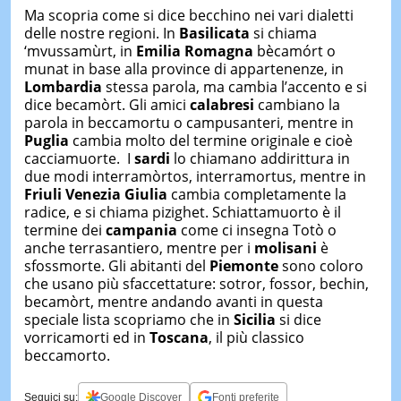
Ma scopria come si dice becchino nei vari dialetti
delle nostre regioni. In
Basilicata
si chiama
‘mvussamùrt, in
Emilia Romagna
bècamórt o
munat in base alla province di appartenenze, in
Lombardia
stessa parola, ma cambia l’accento e si
dice becamòrt. Gli amici
calabresi
cambiano la
parola in beccamortu o campusanteri, mentre in
Puglia
cambia molto del termine originale e cioè
cacciamuorte. I
sardi
lo chiamano addirittura in
due modi interramòrtos, interramortus, mentre in
Friuli Venezia Giulia
cambia completamente la
radice, e si chiama pizighet. Schiattamuorto è il
termine dei
campania
come ci insegna Totò o
anche terrasantiero, mentre per i
molisani
è
sfossmorte. Gli abitanti del
Piemonte
sono coloro
che usano più sfaccettature: sotror, fossor, bechin,
becamòrt, mentre andando avanti in questa
speciale lista scopriamo che in
Sicilia
si dice
vorricamorti ed in
Toscana
, il più classico
beccamorto.
Seguici su:
Google Discover
Fonti preferite