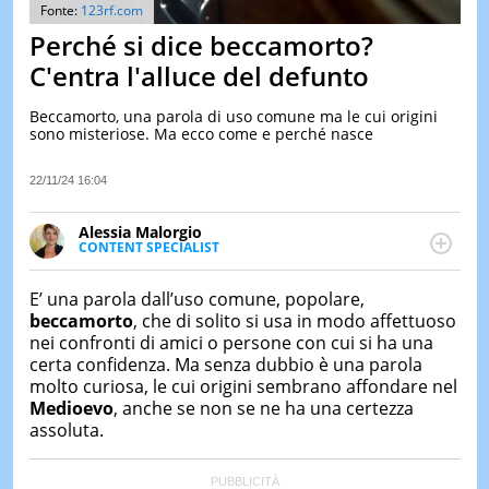
&
Fonte:
123rf.com
TEST
Perché si dice beccamorto?
MUSIC
C'entra l'alluce del defunto
&
SPETT
Beccamorto, una parola di uso comune ma le cui origini
sono misteriose. Ma ecco come e perché nasce
LE
NOTIZI
DI
22/11/24 16:04
OGGI
Alessia Malorgio
LE
CONTENT SPECIALIST
NOTIZI
Ha conseguito un Master in Marketing Management
DI
IERI
e Google Digital Training su Marketing digitale. Si
E’ una parola dall’uso comune, popolare,
occupa della creazione di contenuti in ottica SEO e
beccamorto
, che di solito si usa in modo affettuoso
CONTAT
dello sviluppo di strategie marketing attraverso
nei confronti di amici o persone con cui si ha una
canali digitali.
certa confidenza. Ma senza dubbio è una parola
molto curiosa, le cui origini sembrano affondare nel
Medioevo
, anche se non se ne ha una certezza
assoluta.