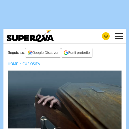
Seguici su:
Google Discover
Fonti preferite
HOME
CURIOSITÀ
NEWS
LOL
GULP
LOVE
STORIE
VIDEO
WOW
POP
CURIOS
CINEM
& TV
QUIZ