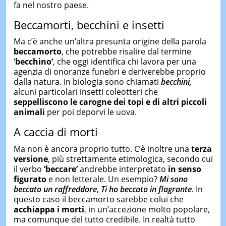
fa nel nostro paese.
Beccamorti, becchini e insetti
Ma c’è anche un’altra presunta origine della parola
beccamorto
, che potrebbe risalire dal termine
‘
becchino’
, che oggi identifica chi lavora per una
agenzia di onoranze funebri e deriverebbe proprio
dalla natura. In biologia sono chiamati
becchini,
alcuni particolari insetti coleotteri che
seppelliscono le carogne dei topi e di altri piccoli
animali
per poi deporvi le uova.
A caccia di morti
Ma non è ancora proprio tutto. C’è inoltre una
terza
versione
, più strettamente etimologica, secondo cui
il verbo
‘beccare’
andrebbe interpretato
in senso
figurato
e non letterale. Un esempio?
Mi sono
beccato un raffreddore
,
Ti ho beccato in flagrante
. In
questo caso il beccamorto sarebbe colui che
acchiappa i morti
, in un’accezione molto popolare,
ma comunque del tutto credibile. In realtà tutto