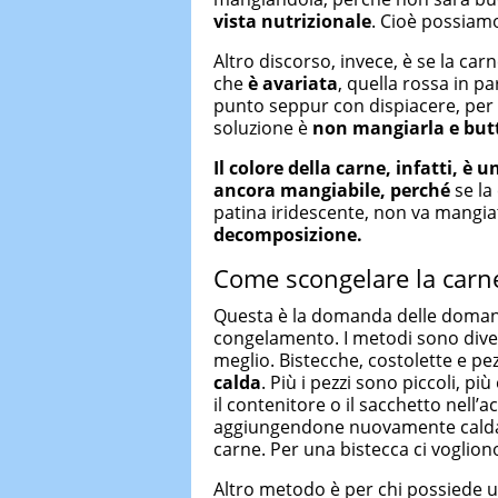
vista nutrizionale
. Cioè possiam
Altro discorso, invece, è se la ca
che
è avariata
, quella rossa in p
punto seppur con dispiacere, per 
soluzione è
non mangiarla e butt
Il colore della carne, infatti, è
ancora mangiabile, perché
se la
patina iridescente, non va mangi
decomposizione.
Come scongelare la carn
Questa è la domanda delle domand
congelamento. I metodi sono divers
meglio. Bistecche, costolette e pez
calda
. Più i pezzi sono piccoli, 
il contenitore o il sacchetto nel
aggiungendone nuovamente calda q
carne. Per una bistecca ci vogliono
Altro metodo è per chi possiede 