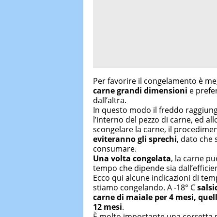
Per favorire il congelamento è me
carne grandi dimensioni
e prefer
dall’altra.
In questo modo il freddo raggiu
l’interno del pezzo di carne, ed
scongelare la carne, il procedimen
eviteranno gli sprechi
, dato che 
consumare.
Una volta congelata
, la carne p
tempo che dipende sia dall’efficien
Ecco qui alcune indicazioni di temp
stiamo congelando. A -18° C
salsi
carne di maiale per 4 mesi, quell
12 mesi
.
È molto importante una corretta