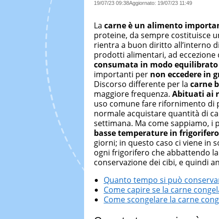
19/07/23 09:38
Aggiornato:
19/07/23 11:49
La
carne è un alimento importa
proteine, da sempre costituisce u
rientra a buon diritto all’interno 
prodotti alimentari, ad eccezione 
consumata in modo equilibrato 
importanti per
non eccedere in g
Discorso differente per la
carne b
maggiore frequenza.
Abituati ai r
uso comune fare rifornimento di p
normale acquistare quantità di ca
settimana. Ma come sappiamo, i p
basse temperature in frigorifero
giorni; in questo caso ci viene in s
ogni frigorifero che abbattendo l
conservazione dei cibi, e quindi a
Quanto tempo si può conservar
Come capire se la carne conge
Come scongelare la carne cong