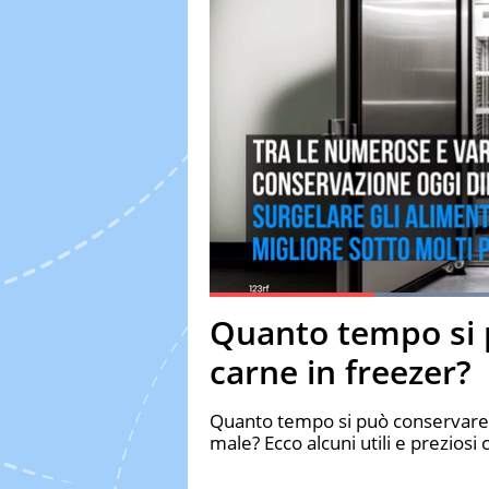
Current Time
0:19
Duration
1:16
Quanto tempo si 
Pause
Unmute
Fulls
carne in freezer?
Quanto tempo si può conservare 
male? Ecco alcuni utili e preziosi 