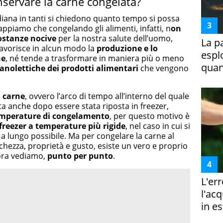
servare la carne congelata?
iana in tanti si chiedono quanto tempo si possa
Sappiamo che congelando gli alimenti, infatti, n
on
ostanze nocive
per la nostra salute dell’uomo,
La p
favorisce in alcun modo la
produzione e lo
espl
ne
, né tende a trasformare in maniera più o meno
quan
ganolettiche dei prodotti alimentari
che vengono
a carne
, ovvero l’arco di tempo all’interno del quale
 anche dopo essere stata riposta in freezer,
temperature di congelamento
, per questo motivo è
 freezer a temperature più rigide
, nel caso in cui si
 a lungo possibile. Ma per congelare la carne al
schezza, proprietà e gusto, esiste un vero e proprio
ora vediamo,
punto per punto
.
L'er
l'ac
in es