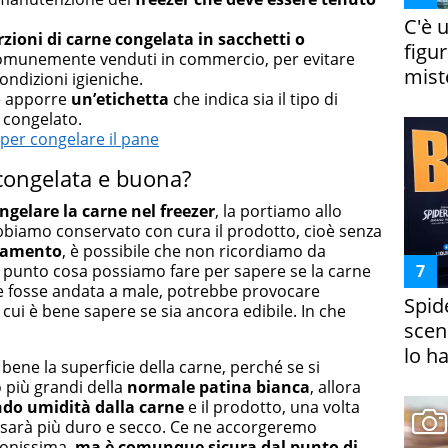
C'è 
zioni di carne congelata in sacchetti o
figur
comunemente venduti in commercio, per evitare
miste
ndizioni igieniche.
ne apporre
un’etichetta
che indica sia il tipo di
o congelato.
 per congelare il pane
congelata e buona?
ngelare la carne nel freezer
, la portiamo allo
bbiamo conservato con cura il prodotto, cioè senza
lamento
, è possibile che non ricordiamo da
 punto cosa possiamo fare per sapere se la carne
 fosse andata a male, potrebbe provocare
Spid
cui è bene sapere se sia ancora edibile. In che
scena
lo h
bene la superficie della carne, perché se si
o più grandi della
normale patina bianca
, allora
endo umidità dalla carne
e il prodotto, una volta
sarà più duro e secco. Ce ne accorgeremo
uonissima,
ma è comunque sicura dal punto di