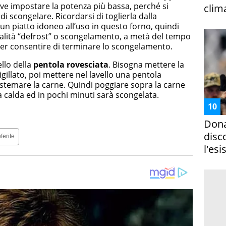
eve impostare la potenza più bassa, perché si
clim
di scongelare. Ricordarsi di toglierla dalla
 un piatto idoneo all’uso in questo forno, quindi
alità “defrost” o scongelamento, a metà del tempo
 per consentire di terminare lo scongelamento.
ello della
pentola rovesciata
. Bisogna mettere la
igillato, poi mettere nel lavello una pentola
istemare la carne. Quindi poggiare sopra la carne
a calda ed in pochi minuti sarà scongelata.
Dona
disc
ferite
l'esi