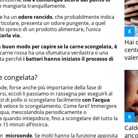
o mangiarla tranquillamente.
rne ha un
odore rancido
, che probabilmente indica
articolare, presenta un odore pungente, a quel
lo spreco di un prodotto alimentare, l’unica
arla via.
Hai 
 un buon modo per capire se la carne scongelata, è
cent
 carne rossa ha una sfumatura verdastra o una
vale
ata perché
i batteri hanno iniziato il processo di
e congelata?
e, forse anche più importante della fase di
i, eccoli li passiamo in rassegna per eseguirli al
zi di pollo si scongelano facilmente
con l’acqua
più è veloce lo scongelamento. Come fare? Immergere
l’acqua, mescolandola periodicamente o
uando intiepidisce, fino a scongelare del tutto la
 15 minuti all’incirca.
Cald
ancor
un
microonde
. Se molti hanno la funzione apposita