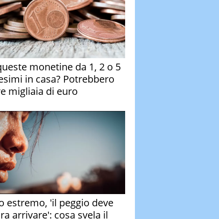
queste monetine da 1, 2 o 5
esimi in casa? Potrebbero
re migliaia di euro
o estremo, 'il peggio deve
a arrivare': cosa svela il