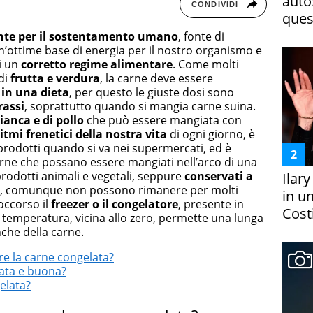
auto
CONDIVIDI
ques
nte per il sostentamento umano
, fonte di
n’ottime base di energia per il nostro organismo e
di un
corretto regime alimentare
. Come molti
di
frutta e verdura
, la carne deve essere
in una dieta
, per questo le giuste dosi sono
rassi
, soprattutto quando si mangia carne suina.
ianca e di pollo
che può essere mangiata con
itmi frenetici della nostra vita
di ogni giorno, è
rodotti quando si va nei supermercati, ed è
rne che possano essere mangiati nell’arco di una
rodotti animali e vegetali, seppure
conservati a
Ilar
, comunque non possono rimanere per molti
in un
occorso il
freezer o il congelatore
, presente in
Costi
a temperatura, vicina allo zero, permette una lunga
nche della carne.
e la carne congelata?
lata e buona?
elata?