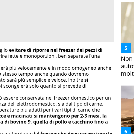
glio
evitare di riporre nel freezer dei pezzi di
ire fette e monoporzioni, ben separate l’una
Non 
auto
ngerà più velocemente e in modo omogeneo anche
molto
 allo stesso tempo anche quando dovremo
to sarà più semplice e veloce. Inoltre
si
si scongelerà solo quanto si prevede di
uò essere conservata nel freezer domestico per un
za dell’elettrodomestico, sia dal tipo di carne.
erature più adatti per i vari tipi di carne che
cce e macinati si mantengono per 2-3 mesi, la
a di bovino 9, quella di pollo e tacchino fino a
 manutenzione del
freezer che deve essere tenuto