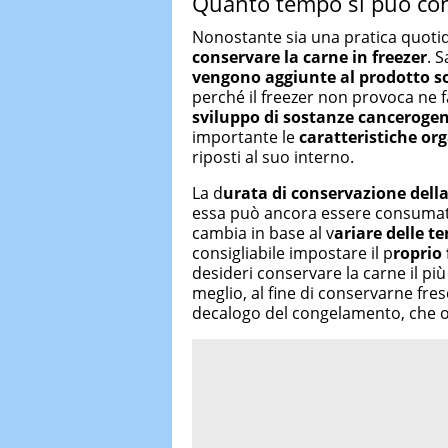
Quanto tempo si può con
Nonostante sia una pratica quotid
conservare la carne in freezer
. 
vengono aggiunte al prodotto s
perché il freezer non provoca ne 
sviluppo di sostanze canceroge
importante le
caratteristiche or
riposti al suo interno.
La d
urata di conservazione dell
essa può ancora essere consumata
cambia in base al v
ariare delle 
consigliabile impostare il p
roprio
desideri conservare la carne il più
meglio, al fine di conservarne fre
decalogo del congelamento, che 