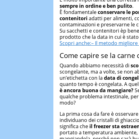
sempre in ordine e ben pulito
.
È fondamentale
conservare le por
contenitori
adatti per alimenti, 
contaminazioni e preservarne le co
Su sacchetti e contenitori èp be
prodotto che la data in cui è stat
Scopri anche:– Il metodo migliore
Come capire se la carne 
Quando abbiamo necessità di
sco
scongelante, ma a volte, se non a
un’etichetta con la
data di conge
quanto tempo è congelata. A quel
è ancora buona da mangiare?
Se
qualche problema intestinale, per 
modo?
La prima cosa da fare è osservare 
individuano dei cristalli di ghiacci
significa che
il freezer sta estra
portato a temperatura ambiente, 
mangiandola, perché non sarà b