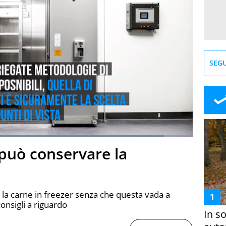
SEGU
Loaded
:
91.12%
può conservare la
creen
la carne in freezer senza che questa vada a
consigli a riguardo
In s