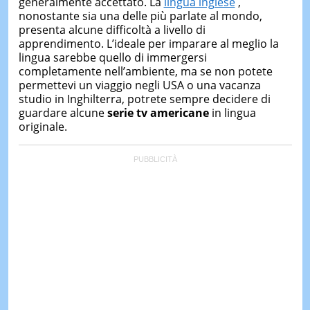
generalmente accettato. La
lingua inglese
,
&
nonostante sia una delle più parlate al mondo,
TEST
presenta alcune difficoltà a livello di
MUSIC
apprendimento. L’ideale per imparare al meglio la
&
lingua sarebbe quello di immergersi
SPETT
completamente nell’ambiente, ma se non potete
permettevi un viaggio negli USA o una vacanza
LE
studio in Inghilterra, potrete sempre decidere di
NOTIZI
DI
guardare alcune
serie tv americane
in lingua
OGGI
originale.
LE
NOTIZI
DI
IERI
CONTAT