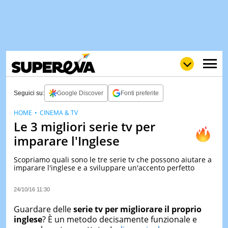
Seguici su:
Google Discover
Fonti preferite
HOME
CINEMA & TV
Le 3 migliori serie tv per
NEWS
LOL
GULP
LOVE
imparare l'Inglese
STORIE
Scopriamo quali sono le tre serie tv che possono aiutare a
VIDEO
imparare l'inglese e a sviluppare un'accento perfetto
WOW
POP
CURIOS
24/10/16 11:30
CINEM
& TV
Guardare delle
serie tv per migliorare il proprio
inglese
? È un metodo decisamente funzionale e
QUIZ