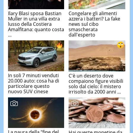
Ilary Blasi sposa Bastian
Congelare gli alimenti
Muller in una villa extra
azzera i batteri? La fake
lusso della Costiera
news sul cibo
Amalfitana: quanto costa
smascherata
...
dall'esperto
In soli 7 minuti venduti
C'è un deserto dove
20.000 auto: cosa ha di
compaiono figure visibili
particolare questo
solo dal cielo: il mistero
nuovo SUV cinese
irrisolto da 2000 anni ...
La paura della "fine del
Hai queste monetine da