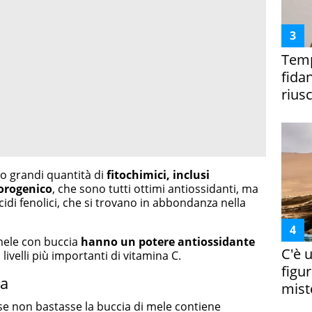
Temp
fida
riusc
 grandi quantità di
fitochimici, inclusi
lorogenico
, che sono tutti ottimi antiossidanti, ma
cidi fenolici, che si trovano in abbondanza nella
mele con buccia
hanno un potere antiossidante
C'è 
livelli più importanti di vitamina C.
figur
ia
miste
se non bastasse la buccia di mele contiene