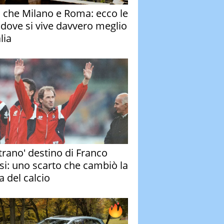
o che Milano e Roma: ecco le
à dove si vive davvero meglio
alia
strano' destino di Franco
si: uno scarto che cambiò la
a del calcio