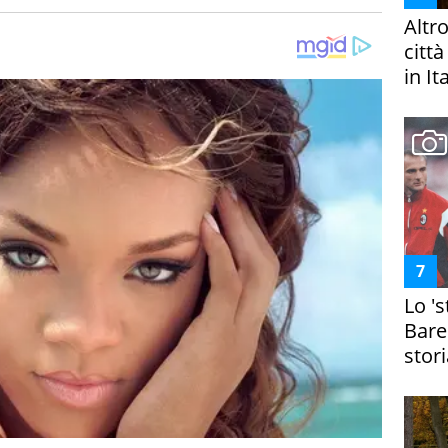
Altr
citt
in It
Lo '
Bare
stori