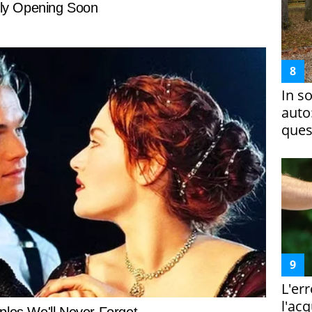
In s
auto
ques
L'er
l'ac