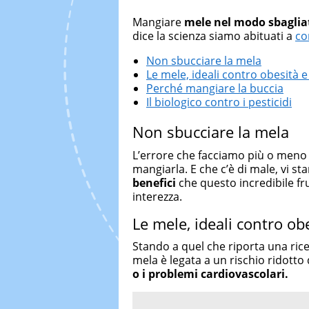
Mangiare
mele nel modo sbaglia
dice la scienza siamo abituati a
co
Non sbucciare la mela
Le mele, ideali contro obesità 
Perché mangiare la buccia
Il biologico contro i pesticidi
Non sbucciare la mela
L’errore che facciamo più o meno t
mangiarla. E che c’è di male, vi s
benefici
che questo incredibile f
interezza.
Le mele, ideali contro ob
Stando a quel che riporta una ric
mela è legata a un rischio ridotto
o i problemi cardiovascolari.