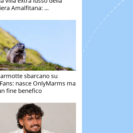
a villa extra lusso della
era Amalfitana: ...
armotte sbarcano su
Fans: nasce OnlyMarms ma
un fine benefico