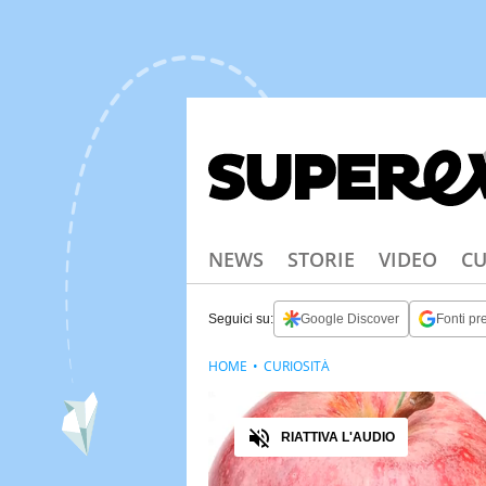
NEWS
STORIE
VIDEO
CU
Seguici su:
Google Discover
Fonti pre
HOME
CURIOSITÀ
Audio
RIATTIVA L'AUDIO