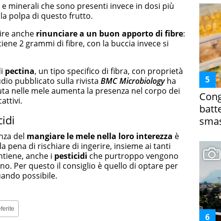
 e minerali che sono presenti invece in dosi più
la polpa di questo frutto.
dire anche
rinunciare a un buon apporto di fibre
:
ene 2 grammi di fibre, con la buccia invece si
di
pectina
, un tipo specifico di fibra, con proprietà
dio pubblicato sulla rivista
BMC Microbiology
ha
uta nelle mele aumenta la presenza nel corpo dei
Cong
attivi.
batt
cidi
smas
nza del
mangiare le mele nella loro interezza
è
la pena di rischiare di ingerire, insieme ai tanti
ntiene, anche i
pesticidi
che purtroppo vengono
. Per questo il consiglio è quello di optare per
ando possibile.
ferite