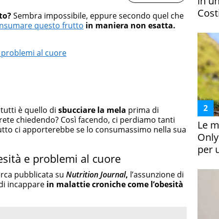
in un
Costi
to?
Sembra impossibile, eppure secondo quel che
nsumare questo frutto
in maniera non esatta.
e problemi al cuore
utti è quello di
sbucciare la mela
prima di
tarete chiedendo? Così facendo, ci perdiamo tanti
Le m
rutto ci apporterebbe se lo consumassimo nella sua
Only
per 
esità e problemi al cuore
erca pubblicata su
Nutrition Journal
,
l’assunzione di
 di incappare
in malattie croniche come l’obesità