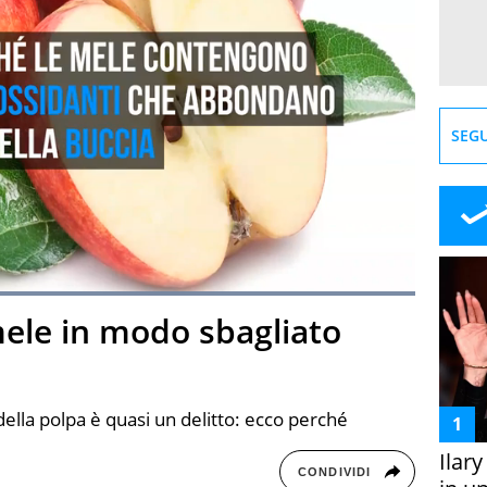
SEGU
Loaded
:
100.00%
ele in modo sbagliato
creen
della polpa è quasi un delitto: ecco perché
Ilar
CONDIVIDI