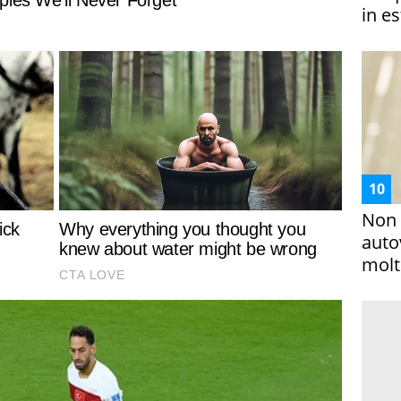
in es
Non 
auto
molto