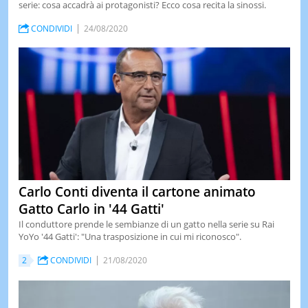
serie: cosa accadrà ai protagonisti? Ecco cosa recita la sinossi.
CONDIVIDI
24/08/2020
Carlo Conti diventa il cartone animato
Gatto Carlo in '44 Gatti'
Il conduttore prende le sembianze di un gatto nella serie su Rai
YoYo '44 Gatti': "Una trasposizione in cui mi riconosco".
2
CONDIVIDI
21/08/2020