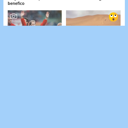
benefico
Lo 'strano' destino di
C'è un deserto dove
Franco Baresi: uno scarto
compaiono figure visibili
che cambiò la storia del
solo dal cielo: il mistero
calcio
irrisolto da ...
L'errore che molti fanno
Hai queste monetine da 1,
con l'acqua durante
2 o 5 centesimi in casa?
l'allenamento (e in estate è
Potrebbero valere migliaia
ancora più ...
di euro