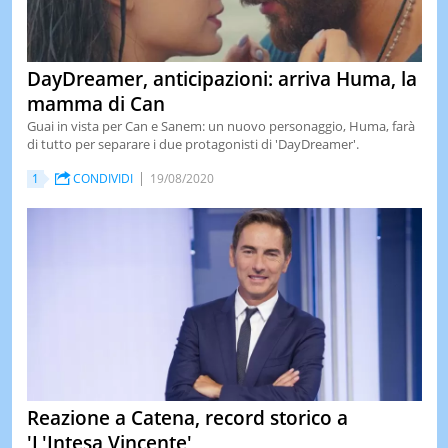
DayDreamer, anticipazioni: arriva Huma, la
mamma di Can
Guai in vista per Can e Sanem: un nuovo personaggio, Huma, farà
di tutto per separare i due protagonisti di 'DayDreamer'.
1
CONDIVIDI
19/08/2020
Reazione a Catena, record storico a
'L'Intesa Vincente'