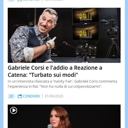
Gabriele Corsi e l'addio a Reazione a
Catena: "Turbato sui modi"
In un'intervista rilasciata a 'Vanity Fair', Gabriele Corsi commenta
l'esperienza in Rai: "Non ho nulla di cui colpevolizzarmi".
20
CONDIVIDI
01/09/2020