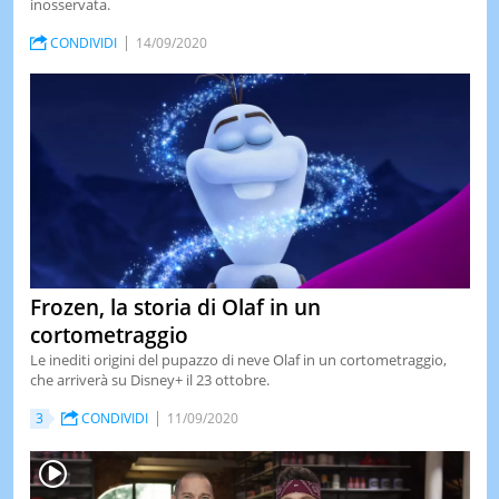
inosservata.
LE
CONDIVIDI
14/09/2020
NOTIZI
DI
OGGI
LE
NOTIZI
DI
IERI
CONTAT
Frozen, la storia di Olaf in un
cortometraggio
Le inediti origini del pupazzo di neve Olaf in un cortometraggio,
che arriverà su Disney+ il 23 ottobre.
3
CONDIVIDI
11/09/2020