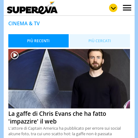
CINEMA & TV
PIÙ RECENTI
PIÙ CERCATI
NEWS
LOL
GULP
LOVE
STORIE
VIDEO
WOW
POP
CURIOS
CINEM
& TV
QUIZ
&
La gaffe di Chris Evans che ha fatto
TEST
'impazzire' il web
MUSIC
L'attore di Captain America ha pubblicato per errore sui social
&
alcune foto, tra cui uno scatto hot: la gaffe non è passata
SPETT