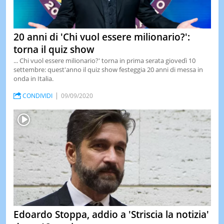
20 anni di 'Chi vuol essere milionario?':
torna il quiz show
... Chi vuol essere milionario?' torna in prima serata giovedì 10
settembre: quest'anno il quiz show festeggia 20 anni di messa in
onda in Italia.
CONDIVIDI
09/09/2020
Edoardo Stoppa, addio a 'Striscia la notizia'