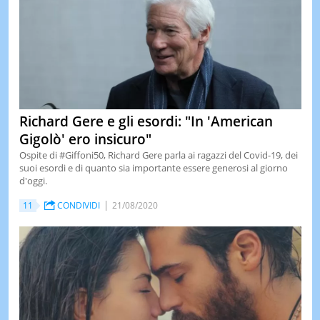
Richard Gere e gli esordi: "In 'American
Gigolò' ero insicuro"
Ospite di #Giffoni50, Richard Gere parla ai ragazzi del Covid-19, dei
suoi esordi e di quanto sia importante essere generosi al giorno
d'oggi.
11
CONDIVIDI
21/08/2020