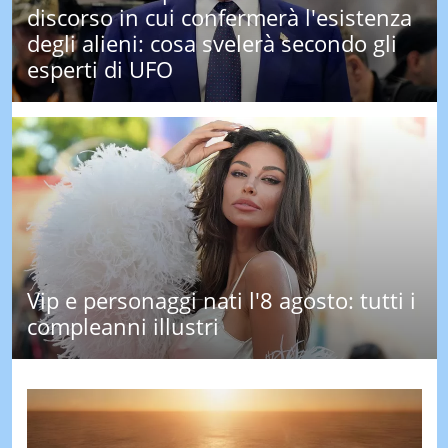
discorso in cui confermerà l'esistenza
LE
degli alieni: cosa svelerà secondo gli
NOTIZI
DI
esperti di UFO
OGGI
LE
NOTIZI
DI
IERI
CONTAT
Vip e personaggi nati l'8 agosto: tutti i
compleanni illustri