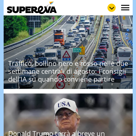
NEWS
LOL
GULP
LOVE
STORIE
Traffico, bollino nero e rosso nelle due
VIDEO
settimane centrali di agosto: i consigli
WOW
POP
CURIOS
dell’IA su quando conviene partire
CINEM
& TV
QUIZ
&
TEST
MUSIC
&
Donald Trump terrà a breve un
SPETT